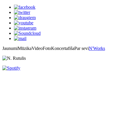
Jaunumi
Mūzika
Video
Foto
Koncertafiša
Par sevi
N'Works