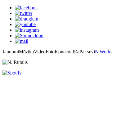
Jaunumi
Mūzika
Video
Foto
Koncertafiša
Par sevi
N'Works