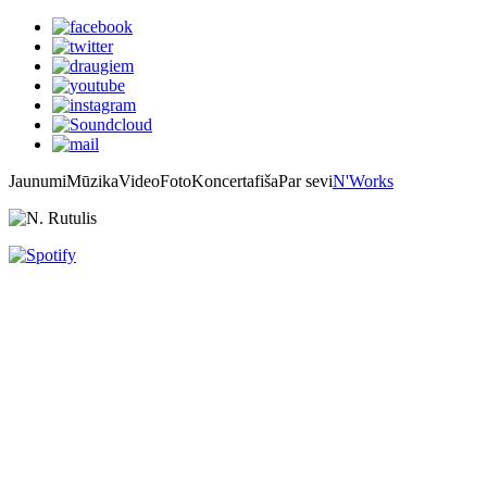
Jaunumi
Mūzika
Video
Foto
Koncertafiša
Par sevi
N'Works