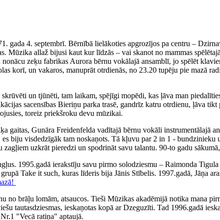
71. gada 4. septembrī. Bērnībā lielākoties apgrozījos pa centru – Dzirn
. Mūzika allaž bijusi kaut kur līdzās – vai skanot no mammas spēlētajā
iku nonācu zeķu fabrikas Aurora bērnu vokālajā ansamblī, jo spēlēt klav
olas korī, un vakaros, manuprāt otrdienās, no 23.20 tupēju pie mazā rad
ka skrūvēti un tjūnēti, tam laikam, spējīgi mopēdi, kas ļāva man piedal
fikācijas sacensības Bieriņu parka trasē, gandrīz katru otrdienu, ļāva 
irojusies, toreiz priekšroku devu mūzikai.
 gaitas, Gunāra Freidenfelda vadītajā bērnu vokāli instrumentālajā ans
, es biju visdedzīgāk tam noskaņots. Tā kļuvu par 2 in 1 - bundzinieku 
ņu zagļiem uzkrāt pieredzi un spodrināt savu talantu. 90-to gadu sākumā,
augļus. 1995.gadā ierakstīju savu pirmo solodziesmu – Raimonda Tigul
, grupā Take it such, kuras līderis bija Jānis Stībelis. 1997.gadā, Jāņa
mazā!
nu no brāļu lomām, atsaucos. Tieši Mūzikas akadēmijā notika mana pirm
tviešu tautasdziesmas, ieskaņotas kopā ar Dzeguzīti. Tad 1996.gadā iesk
Nr.1 "Vecā ratiņa" aptaujā.