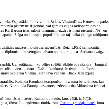
avu iela, Esplanāde, Pulkveža brieža iela, Viesturdārzs, Kronvalda parks
m vinila platēm uz Rigondas, vai garajos viļņos radiopārraidēs no
ieres Kr. Barona ielas salonā, mammai neizdevās mani pierunāt. Nē - un
ioaparāta Selga un klausījos populārāko un tajā laikā vienīgo raidījumu
īties dažādas raudzes motokrosa sacensībās. Reiz, LPSR čempionāta
tikt pie diplomiem un vērtīgām balvām no motorūpnīcas Sarkanā zvaigzne.
amblī. Uz jautājumu – ko vēlies spēlēt? atbilde bija skaidra – bungas!
un solistu vienā personā. Dažādi konkursi, festivāli un kolhoza
 mūsu skolotāja Vitālija Terentjeva vadītais, Black Jack izjuka.
a aranžēto, Rolanda Kronlaka komponēto – I wanna be with you, kas
 aranžēts, Normunda Pauniņa ieskaņots, izdevniecībā Mikrofona ieraksti
ā tikšanās ar maestro Raimondu Paulu, kurš vēlāk izrādījās
aņotā, filmas Likteņdzirnas tituldziesma
Par to…(raudāja māte)
, kura