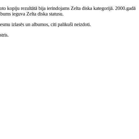
to kopiju rezultātā bija ierindojams Zelta diska kategorijā. 2000.gadā
bums ieguva Zelta diska statusu.
smu izlasēs un albumos, citi palikuši neizdoti.
tris.