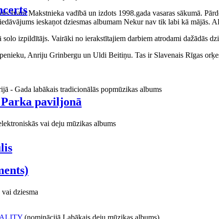
certs
aņots Ivara Makstnieka vadībā un izdots 1998.gada vasaras sākumā. Pārdo
piedāvājums ieskaņot dziesmas albumam Nekur nav tik labi kā mājās. Al
o izpildītājs. Vairāki no ierakstītajiem darbiem atrodami dažādās dzie
ieku, Anriju Grinbergu un Uldi Beitiņu. Tas ir Slavenais Rīgas orķes
rijā - Gada labākais tradicionālās popmūzikas albums
 Parka paviljonā
elektroniskās vai deju mūzikas albums
lis
ments)
 vai dziesma
ALITY
(nominācijā Labākais deju mūzikas albums)