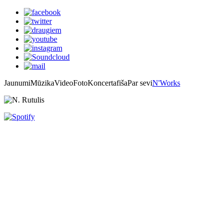
Jaunumi
Mūzika
Video
Foto
Koncertafiša
Par sevi
N'Works