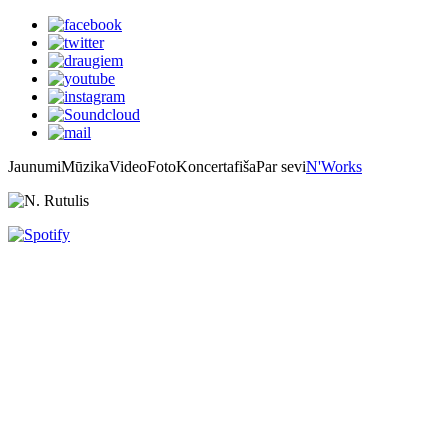
Jaunumi
Mūzika
Video
Foto
Koncertafiša
Par sevi
N'Works