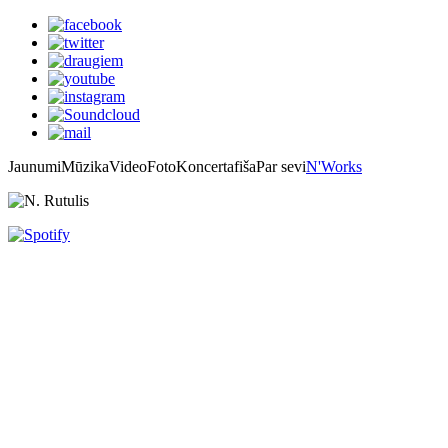
Jaunumi
Mūzika
Video
Foto
Koncertafiša
Par sevi
N'Works