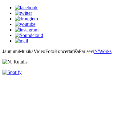
Jaunumi
Mūzika
Video
Foto
Koncertafiša
Par sevi
N'Works