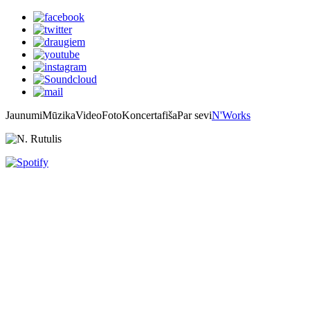
Jaunumi
Mūzika
Video
Foto
Koncertafiša
Par sevi
N'Works