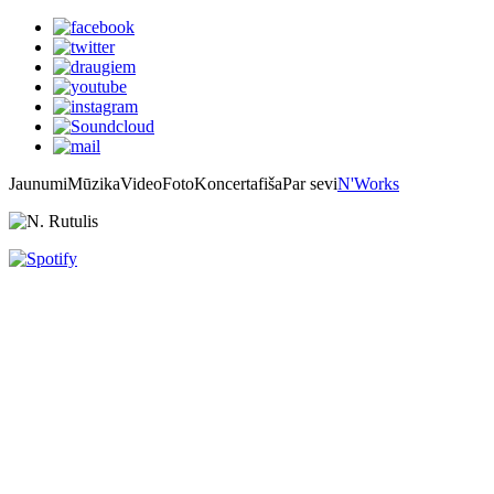
Jaunumi
Mūzika
Video
Foto
Koncertafiša
Par sevi
N'Works