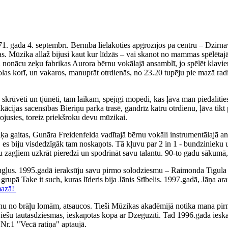
71. gada 4. septembrī. Bērnībā lielākoties apgrozījos pa centru – Dzirn
. Mūzika allaž bijusi kaut kur līdzās – vai skanot no mammas spēlētajā
iku nonācu zeķu fabrikas Aurora bērnu vokālajā ansamblī, jo spēlēt klav
olas korī, un vakaros, manuprāt otrdienās, no 23.20 tupēju pie mazā rad
ka skrūvēti un tjūnēti, tam laikam, spējīgi mopēdi, kas ļāva man piedal
fikācijas sacensības Bieriņu parka trasē, gandrīz katru otrdienu, ļāva 
irojusies, toreiz priekšroku devu mūzikai.
 gaitas, Gunāra Freidenfelda vadītajā bērnu vokāli instrumentālajā ans
, es biju visdedzīgāk tam noskaņots. Tā kļuvu par 2 in 1 - bundzinieku 
ņu zagļiem uzkrāt pieredzi un spodrināt savu talantu. 90-to gadu sākumā,
augļus. 1995.gadā ierakstīju savu pirmo solodziesmu – Raimonda Tigul
, grupā Take it such, kuras līderis bija Jānis Stībelis. 1997.gadā, Jāņa
mazā!
nu no brāļu lomām, atsaucos. Tieši Mūzikas akadēmijā notika mana pirm
tviešu tautasdziesmas, ieskaņotas kopā ar Dzeguzīti. Tad 1996.gadā iesk
Nr.1 "Vecā ratiņa" aptaujā.