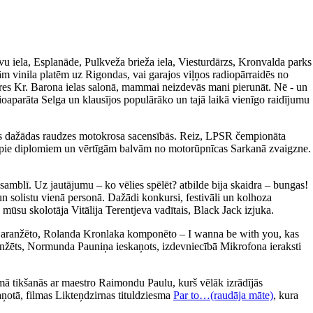
avu iela, Esplanāde, Pulkveža brieža iela, Viesturdārzs, Kronvalda parks
m vinila platēm uz Rigondas, vai garajos viļņos radiopārraidēs no
ieres Kr. Barona ielas salonā, mammai neizdevās mani pierunāt. Nē - un
ioaparāta Selga un klausījos populārāko un tajā laikā vienīgo raidījumu
īties dažādas raudzes motokrosa sacensībās. Reiz, LPSR čempionāta
tikt pie diplomiem un vērtīgām balvām no motorūpnīcas Sarkanā zvaigzne.
amblī. Uz jautājumu – ko vēlies spēlēt? atbilde bija skaidra – bungas!
un solistu vienā personā. Dažādi konkursi, festivāli un kolhoza
 mūsu skolotāja Vitālija Terentjeva vadītais, Black Jack izjuka.
a aranžēto, Rolanda Kronlaka komponēto – I wanna be with you, kas
 aranžēts, Normunda Pauniņa ieskaņots, izdevniecībā Mikrofona ieraksti
ā tikšanās ar maestro Raimondu Paulu, kurš vēlāk izrādījās
aņotā, filmas Likteņdzirnas tituldziesma
Par to…(raudāja māte)
, kura