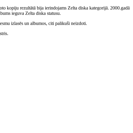
to kopiju rezultātā bija ierindojams Zelta diska kategorijā. 2000.gadā
bums ieguva Zelta diska statusu.
smu izlasēs un albumos, citi palikuši neizdoti.
tris.