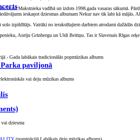
certs
aņots Ivara Makstnieka vadībā un izdots 1998.gada vasaras sākumā. Pārdo
piedāvājums ieskaņot dziesmas albumam Nekur nav tik labi kā mājās. Al
o izpildītājs. Vairāki no ierakstītajiem darbiem atrodami dažādās dzie
ieku, Anriju Grinbergu un Uldi Beitiņu. Tas ir Slavenais Rīgas orķes
rijā - Gada labākais tradicionālās popmūzikas albums
 Parka paviljonā
elektroniskās vai deju mūzikas albums
lis
ments)
 vai dziesma
ALITY
(nominācijā Labākais deju mūzikas albums)