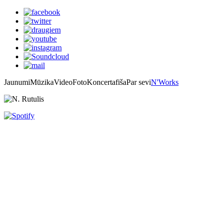
Jaunumi
Mūzika
Video
Foto
Koncertafiša
Par sevi
N'Works