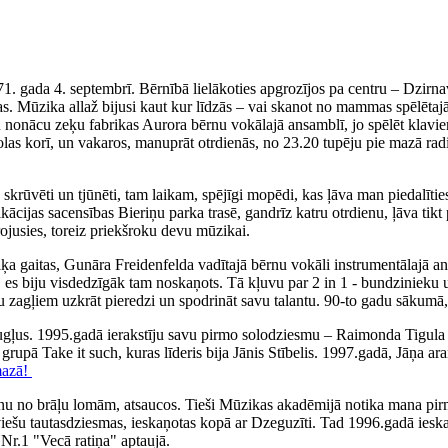
71. gada 4. septembrī. Bērnībā lielākoties apgrozījos pa centru – Dzirn
. Mūzika allaž bijusi kaut kur līdzās – vai skanot no mammas spēlētajā
iku nonācu zeķu fabrikas Aurora bērnu vokālajā ansamblī, jo spēlēt klav
olas korī, un vakaros, manuprāt otrdienās, no 23.20 tupēju pie mazā rad
ka skrūvēti un tjūnēti, tam laikam, spējīgi mopēdi, kas ļāva man piedal
fikācijas sacensības Bieriņu parka trasē, gandrīz katru otrdienu, ļāva 
irojusies, toreiz priekšroku devu mūzikai.
 gaitas, Gunāra Freidenfelda vadītajā bērnu vokāli instrumentālajā ans
, es biju visdedzīgāk tam noskaņots. Tā kļuvu par 2 in 1 - bundzinieku 
ņu zagļiem uzkrāt pieredzi un spodrināt savu talantu. 90-to gadu sākumā,
augļus. 1995.gadā ierakstīju savu pirmo solodziesmu – Raimonda Tigul
, grupā Take it such, kuras līderis bija Jānis Stībelis. 1997.gadā, Jāņa
mazā!
nu no brāļu lomām, atsaucos. Tieši Mūzikas akadēmijā notika mana pirm
tviešu tautasdziesmas, ieskaņotas kopā ar Dzeguzīti. Tad 1996.gadā iesk
Nr.1 "Vecā ratiņa" aptaujā.