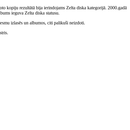
to kopiju rezultātā bija ierindojams Zelta diska kategorijā. 2000.gadā
bums ieguva Zelta diska statusu.
smu izlasēs un albumos, citi palikuši neizdoti.
tris.