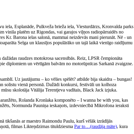
avu iela, Esplanāde, Pulkveža brieža iela, Viesturdārzs, Kronvalda parks
m vinila platēm uz Rigondas, vai garajos viļņos radiopārraidēs no
ieres Kr. Barona ielas salonā, mammai neizdevās mani pierunāt. Nē - un
ioaparāta Selga un klausījos populārāko un tajā laikā vienīgo raidījumu
īties dažādas raudzes motokrosa sacensībās. Reiz, LPSR čempionāta
tikt pie diplomiem un vērtīgām balvām no motorūpnīcas Sarkanā zvaigzne.
amblī. Uz jautājumu – ko vēlies spēlēt? atbilde bija skaidra – bungas!
un solistu vienā personā. Dažādi konkursi, festivāli un kolhoza
 mūsu skolotāja Vitālija Terentjeva vadītais, Black Jack izjuka.
a aranžēto, Rolanda Kronlaka komponēto – I wanna be with you, kas
 aranžēts, Normunda Pauniņa ieskaņots, izdevniecībā Mikrofona ieraksti
ā tikšanās ar maestro Raimondu Paulu, kurš vēlāk izrādījās
aņotā, filmas Likteņdzirnas tituldziesma
Par to…(raudāja māte)
, kura