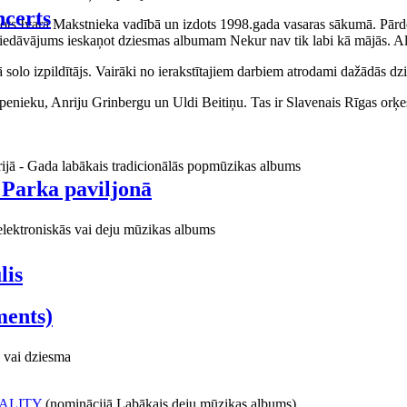
certs
aņots Ivara Makstnieka vadībā un izdots 1998.gada vasaras sākumā. Pārdo
piedāvājums ieskaņot dziesmas albumam Nekur nav tik labi kā mājās. Al
o izpildītājs. Vairāki no ierakstītajiem darbiem atrodami dažādās dzie
ieku, Anriju Grinbergu un Uldi Beitiņu. Tas ir Slavenais Rīgas orķes
rijā - Gada labākais tradicionālās popmūzikas albums
 Parka paviljonā
elektroniskās vai deju mūzikas albums
lis
ments)
 vai dziesma
ALITY
(nominācijā Labākais deju mūzikas albums)