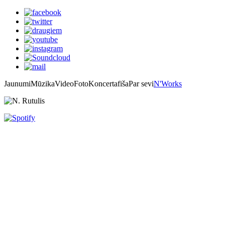
Jaunumi
Mūzika
Video
Foto
Koncertafiša
Par sevi
N'Works