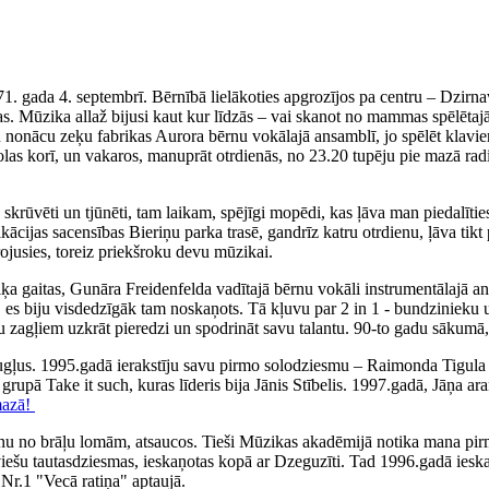
71. gada 4. septembrī. Bērnībā lielākoties apgrozījos pa centru – Dzirn
. Mūzika allaž bijusi kaut kur līdzās – vai skanot no mammas spēlētajā
iku nonācu zeķu fabrikas Aurora bērnu vokālajā ansamblī, jo spēlēt klav
olas korī, un vakaros, manuprāt otrdienās, no 23.20 tupēju pie mazā rad
ka skrūvēti un tjūnēti, tam laikam, spējīgi mopēdi, kas ļāva man piedal
fikācijas sacensības Bieriņu parka trasē, gandrīz katru otrdienu, ļāva 
irojusies, toreiz priekšroku devu mūzikai.
 gaitas, Gunāra Freidenfelda vadītajā bērnu vokāli instrumentālajā ans
, es biju visdedzīgāk tam noskaņots. Tā kļuvu par 2 in 1 - bundzinieku 
ņu zagļiem uzkrāt pieredzi un spodrināt savu talantu. 90-to gadu sākumā,
augļus. 1995.gadā ierakstīju savu pirmo solodziesmu – Raimonda Tigul
, grupā Take it such, kuras līderis bija Jānis Stībelis. 1997.gadā, Jāņa
mazā!
nu no brāļu lomām, atsaucos. Tieši Mūzikas akadēmijā notika mana pirm
tviešu tautasdziesmas, ieskaņotas kopā ar Dzeguzīti. Tad 1996.gadā iesk
Nr.1 "Vecā ratiņa" aptaujā.