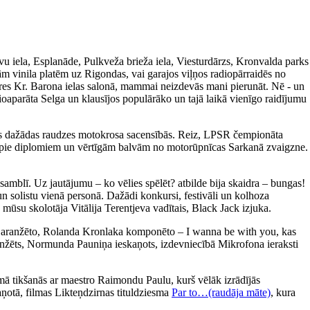
avu iela, Esplanāde, Pulkveža brieža iela, Viesturdārzs, Kronvalda parks
m vinila platēm uz Rigondas, vai garajos viļņos radiopārraidēs no
ieres Kr. Barona ielas salonā, mammai neizdevās mani pierunāt. Nē - un
ioaparāta Selga un klausījos populārāko un tajā laikā vienīgo raidījumu
īties dažādas raudzes motokrosa sacensībās. Reiz, LPSR čempionāta
tikt pie diplomiem un vērtīgām balvām no motorūpnīcas Sarkanā zvaigzne.
amblī. Uz jautājumu – ko vēlies spēlēt? atbilde bija skaidra – bungas!
un solistu vienā personā. Dažādi konkursi, festivāli un kolhoza
 mūsu skolotāja Vitālija Terentjeva vadītais, Black Jack izjuka.
a aranžēto, Rolanda Kronlaka komponēto – I wanna be with you, kas
 aranžēts, Normunda Pauniņa ieskaņots, izdevniecībā Mikrofona ieraksti
ā tikšanās ar maestro Raimondu Paulu, kurš vēlāk izrādījās
aņotā, filmas Likteņdzirnas tituldziesma
Par to…(raudāja māte)
, kura