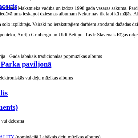
certs
aņots Ivara Makstnieka vadībā un izdots 1998.gada vasaras sākumā. Pārdo
piedāvājums ieskaņot dziesmas albumam Nekur nav tik labi kā mājās. Al
o izpildītājs. Vairāki no ierakstītajiem darbiem atrodami dažādās dzie
ieku, Anriju Grinbergu un Uldi Beitiņu. Tas ir Slavenais Rīgas orķes
rijā - Gada labākais tradicionālās popmūzikas albums
 Parka paviljonā
elektroniskās vai deju mūzikas albums
lis
ments)
 vai dziesma
ALITY
(nominācijā Labākais deju mūzikas albums)