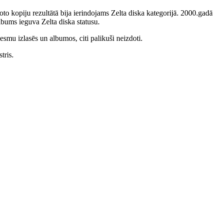
to kopiju rezultātā bija ierindojams Zelta diska kategorijā. 2000.gadā
bums ieguva Zelta diska statusu.
smu izlasēs un albumos, citi palikuši neizdoti.
tris.