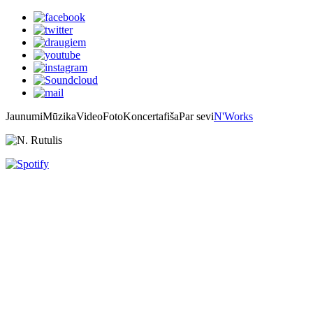
Jaunumi
Mūzika
Video
Foto
Koncertafiša
Par sevi
N'Works