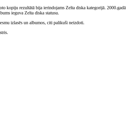
to kopiju rezultātā bija ierindojams Zelta diska kategorijā. 2000.gadā
bums ieguva Zelta diska statusu.
smu izlasēs un albumos, citi palikuši neizdoti.
tris.