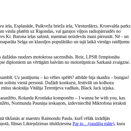
avu iela, Esplanāde, Pulkveža brieža iela, Viesturdārzs, Kronvalda parks
m vinila platēm uz Rigondas, vai garajos viļņos radiopārraidēs no
ieres Kr. Barona ielas salonā, mammai neizdevās mani pierunāt. Nē - un
ioaparāta Selga un klausījos populārāko un tajā laikā vienīgo raidījumu
īties dažādas raudzes motokrosa sacensībās. Reiz, LPSR čempionāta
tikt pie diplomiem un vērtīgām balvām no motorūpnīcas Sarkanā zvaigzne.
amblī. Uz jautājumu – ko vēlies spēlēt? atbilde bija skaidra – bungas!
un solistu vienā personā. Dažādi konkursi, festivāli un kolhoza
 mūsu skolotāja Vitālija Terentjeva vadītais, Black Jack izjuka.
a aranžēto, Rolanda Kronlaka komponēto – I wanna be with you, kas
 aranžēts, Normunda Pauniņa ieskaņots, izdevniecībā Mikrofona ieraksti
ā tikšanās ar maestro Raimondu Paulu, kurš vēlāk izrādījās
aņotā, filmas Likteņdzirnas tituldziesma
Par to…(raudāja māte)
, kura