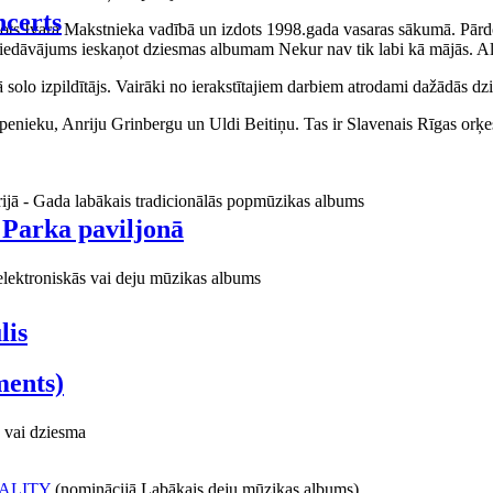
certs
aņots Ivara Makstnieka vadībā un izdots 1998.gada vasaras sākumā. Pārdo
piedāvājums ieskaņot dziesmas albumam Nekur nav tik labi kā mājās. Al
o izpildītājs. Vairāki no ierakstītajiem darbiem atrodami dažādās dzie
ieku, Anriju Grinbergu un Uldi Beitiņu. Tas ir Slavenais Rīgas orķes
rijā - Gada labākais tradicionālās popmūzikas albums
 Parka paviljonā
elektroniskās vai deju mūzikas albums
lis
ments)
 vai dziesma
ALITY
(nominācijā Labākais deju mūzikas albums)