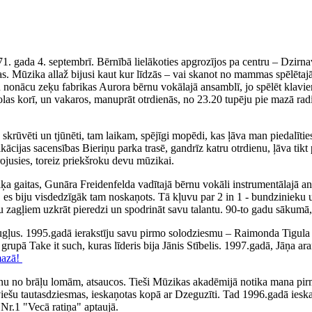
71. gada 4. septembrī. Bērnībā lielākoties apgrozījos pa centru – Dzirn
. Mūzika allaž bijusi kaut kur līdzās – vai skanot no mammas spēlētajā
iku nonācu zeķu fabrikas Aurora bērnu vokālajā ansamblī, jo spēlēt klav
olas korī, un vakaros, manuprāt otrdienās, no 23.20 tupēju pie mazā rad
ka skrūvēti un tjūnēti, tam laikam, spējīgi mopēdi, kas ļāva man piedal
fikācijas sacensības Bieriņu parka trasē, gandrīz katru otrdienu, ļāva 
irojusies, toreiz priekšroku devu mūzikai.
 gaitas, Gunāra Freidenfelda vadītajā bērnu vokāli instrumentālajā ans
, es biju visdedzīgāk tam noskaņots. Tā kļuvu par 2 in 1 - bundzinieku 
ņu zagļiem uzkrāt pieredzi un spodrināt savu talantu. 90-to gadu sākumā,
augļus. 1995.gadā ierakstīju savu pirmo solodziesmu – Raimonda Tigul
, grupā Take it such, kuras līderis bija Jānis Stībelis. 1997.gadā, Jāņa
mazā!
nu no brāļu lomām, atsaucos. Tieši Mūzikas akadēmijā notika mana pirm
tviešu tautasdziesmas, ieskaņotas kopā ar Dzeguzīti. Tad 1996.gadā iesk
Nr.1 "Vecā ratiņa" aptaujā.