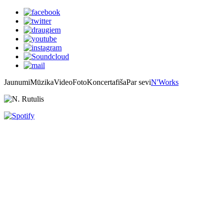
Jaunumi
Mūzika
Video
Foto
Koncertafiša
Par sevi
N'Works