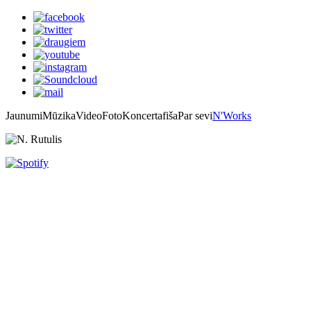
Jaunumi
Mūzika
Video
Foto
Koncertafiša
Par sevi
N'Works