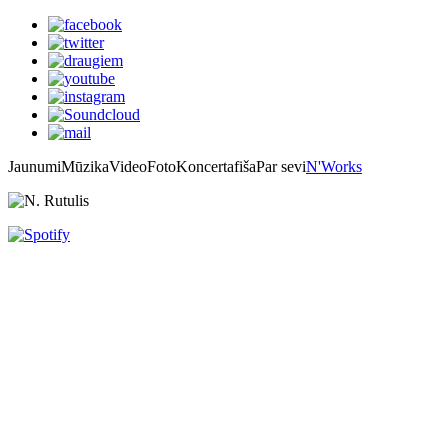
Jaunumi
Mūzika
Video
Foto
Koncertafiša
Par sevi
N'Works