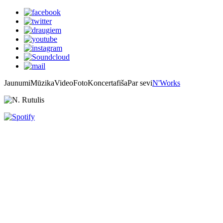
Jaunumi
Mūzika
Video
Foto
Koncertafiša
Par sevi
N'Works