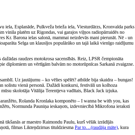
avu iela, Esplanāde, Pulkveža brieža iela, Viesturdārzs, Kronvalda parks
m vinila platēm uz Rigondas, vai garajos viļņos radiopārraidēs no
ieres Kr. Barona ielas salonā, mammai neizdevās mani pierunāt. Nē - un
ioaparāta Selga un klausījos populārāko un tajā laikā vienīgo raidījumu
īties dažādas raudzes motokrosa sacensībās. Reiz, LPSR čempionāta
tikt pie diplomiem un vērtīgām balvām no motorūpnīcas Sarkanā zvaigzne.
amblī. Uz jautājumu – ko vēlies spēlēt? atbilde bija skaidra – bungas!
un solistu vienā personā. Dažādi konkursi, festivāli un kolhoza
 mūsu skolotāja Vitālija Terentjeva vadītais, Black Jack izjuka.
a aranžēto, Rolanda Kronlaka komponēto – I wanna be with you, kas
 aranžēts, Normunda Pauniņa ieskaņots, izdevniecībā Mikrofona ieraksti
ā tikšanās ar maestro Raimondu Paulu, kurš vēlāk izrādījās
aņotā, filmas Likteņdzirnas tituldziesma
Par to…(raudāja māte)
, kura