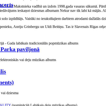
certs
aņots Ivara Makstnieka vadībā un izdots 1998.gada vasaras sākumā. Pārdo
piedāvājums ieskaņot dziesmas albumam Nekur nav tik labi kā mājās. Al
o izpildītājs. Vairāki no ierakstītajiem darbiem atrodami dažādās dzie
ieku, Anriju Grinbergu un Uldi Beitiņu. Tas ir Slavenais Rīgas orķes
rijā - Gada labākais tradicionālās popmūzikas albums
 Parka paviljonā
elektroniskās vai deju mūzikas albums
lis
ments)
 vai dziesma
ALITY
(nominācijā Labākais deju mūzikas albums)