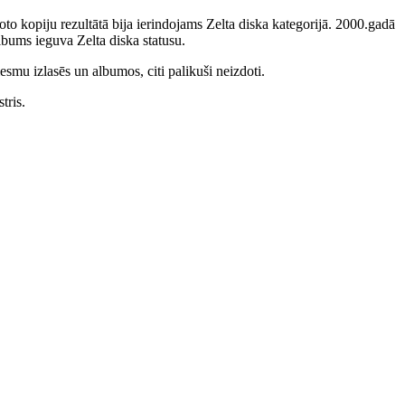
to kopiju rezultātā bija ierindojams Zelta diska kategorijā. 2000.gadā
bums ieguva Zelta diska statusu.
smu izlasēs un albumos, citi palikuši neizdoti.
tris.