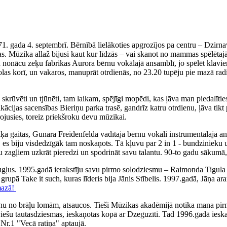
71. gada 4. septembrī. Bērnībā lielākoties apgrozījos pa centru – Dzirn
. Mūzika allaž bijusi kaut kur līdzās – vai skanot no mammas spēlētajā
iku nonācu zeķu fabrikas Aurora bērnu vokālajā ansamblī, jo spēlēt klav
olas korī, un vakaros, manuprāt otrdienās, no 23.20 tupēju pie mazā rad
ka skrūvēti un tjūnēti, tam laikam, spējīgi mopēdi, kas ļāva man piedal
fikācijas sacensības Bieriņu parka trasē, gandrīz katru otrdienu, ļāva 
irojusies, toreiz priekšroku devu mūzikai.
 gaitas, Gunāra Freidenfelda vadītajā bērnu vokāli instrumentālajā ans
, es biju visdedzīgāk tam noskaņots. Tā kļuvu par 2 in 1 - bundzinieku 
ņu zagļiem uzkrāt pieredzi un spodrināt savu talantu. 90-to gadu sākumā,
augļus. 1995.gadā ierakstīju savu pirmo solodziesmu – Raimonda Tigul
, grupā Take it such, kuras līderis bija Jānis Stībelis. 1997.gadā, Jāņa
mazā!
nu no brāļu lomām, atsaucos. Tieši Mūzikas akadēmijā notika mana pirm
tviešu tautasdziesmas, ieskaņotas kopā ar Dzeguzīti. Tad 1996.gadā iesk
Nr.1 "Vecā ratiņa" aptaujā.