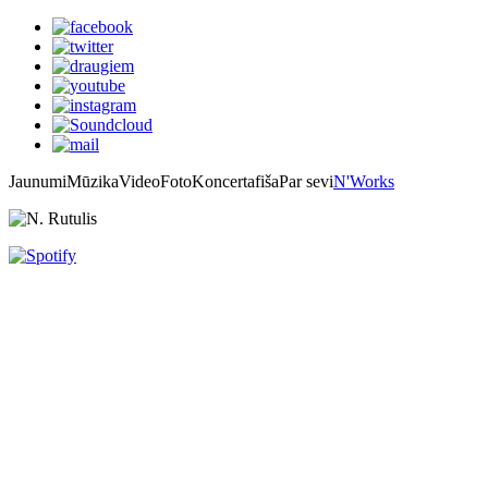
Jaunumi
Mūzika
Video
Foto
Koncertafiša
Par sevi
N'Works