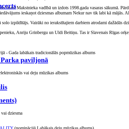
certs
aņots Ivara Makstnieka vadībā un izdots 1998.gada vasaras sākumā. Pārdo
piedāvājums ieskaņot dziesmas albumam Nekur nav tik labi kā mājās. Al
o izpildītājs. Vairāki no ierakstītajiem darbiem atrodami dažādās dzie
ieku, Anriju Grinbergu un Uldi Beitiņu. Tas ir Slavenais Rīgas orķes
rijā - Gada labākais tradicionālās popmūzikas albums
 Parka paviljonā
elektroniskās vai deju mūzikas albums
lis
ments)
 vai dziesma
ALITY
(nominācijā Labākais deju mūzikas albums)