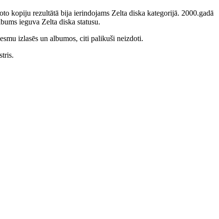
to kopiju rezultātā bija ierindojams Zelta diska kategorijā. 2000.gadā
bums ieguva Zelta diska statusu.
smu izlasēs un albumos, citi palikuši neizdoti.
tris.