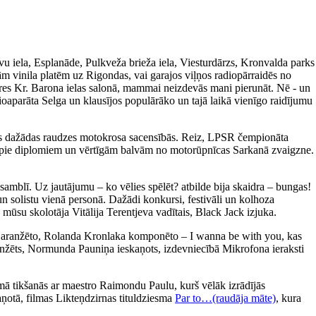
avu iela, Esplanāde, Pulkveža brieža iela, Viesturdārzs, Kronvalda parks
m vinila platēm uz Rigondas, vai garajos viļņos radiopārraidēs no
ieres Kr. Barona ielas salonā, mammai neizdevās mani pierunāt. Nē - un
ioaparāta Selga un klausījos populārāko un tajā laikā vienīgo raidījumu
īties dažādas raudzes motokrosa sacensībās. Reiz, LPSR čempionāta
tikt pie diplomiem un vērtīgām balvām no motorūpnīcas Sarkanā zvaigzne.
amblī. Uz jautājumu – ko vēlies spēlēt? atbilde bija skaidra – bungas!
un solistu vienā personā. Dažādi konkursi, festivāli un kolhoza
 mūsu skolotāja Vitālija Terentjeva vadītais, Black Jack izjuka.
a aranžēto, Rolanda Kronlaka komponēto – I wanna be with you, kas
 aranžēts, Normunda Pauniņa ieskaņots, izdevniecībā Mikrofona ieraksti
ā tikšanās ar maestro Raimondu Paulu, kurš vēlāk izrādījās
aņotā, filmas Likteņdzirnas tituldziesma
Par to…(raudāja māte)
, kura