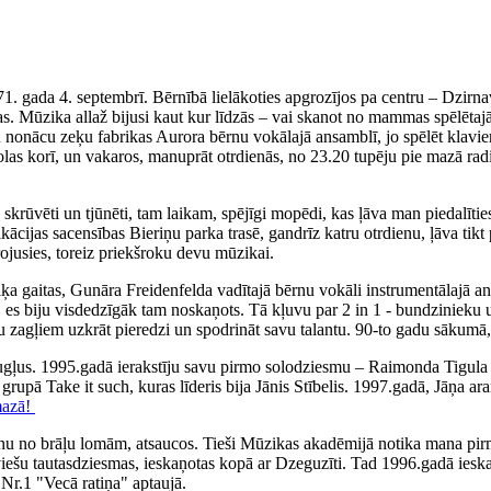
71. gada 4. septembrī. Bērnībā lielākoties apgrozījos pa centru – Dzirn
. Mūzika allaž bijusi kaut kur līdzās – vai skanot no mammas spēlētajā
iku nonācu zeķu fabrikas Aurora bērnu vokālajā ansamblī, jo spēlēt klav
olas korī, un vakaros, manuprāt otrdienās, no 23.20 tupēju pie mazā rad
ka skrūvēti un tjūnēti, tam laikam, spējīgi mopēdi, kas ļāva man piedal
fikācijas sacensības Bieriņu parka trasē, gandrīz katru otrdienu, ļāva 
irojusies, toreiz priekšroku devu mūzikai.
 gaitas, Gunāra Freidenfelda vadītajā bērnu vokāli instrumentālajā ans
, es biju visdedzīgāk tam noskaņots. Tā kļuvu par 2 in 1 - bundzinieku 
ņu zagļiem uzkrāt pieredzi un spodrināt savu talantu. 90-to gadu sākumā,
augļus. 1995.gadā ierakstīju savu pirmo solodziesmu – Raimonda Tigul
, grupā Take it such, kuras līderis bija Jānis Stībelis. 1997.gadā, Jāņa
mazā!
nu no brāļu lomām, atsaucos. Tieši Mūzikas akadēmijā notika mana pirm
tviešu tautasdziesmas, ieskaņotas kopā ar Dzeguzīti. Tad 1996.gadā iesk
Nr.1 "Vecā ratiņa" aptaujā.