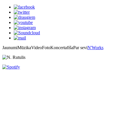
Jaunumi
Mūzika
Video
Foto
Koncertafiša
Par sevi
N'Works