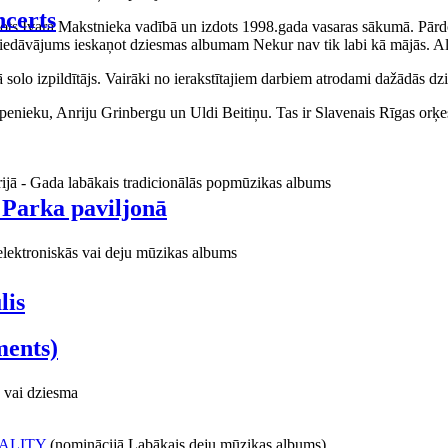
certs
aņots Ivara Makstnieka vadībā un izdots 1998.gada vasaras sākumā. Pārdo
piedāvājums ieskaņot dziesmas albumam Nekur nav tik labi kā mājās. Al
o izpildītājs. Vairāki no ierakstītajiem darbiem atrodami dažādās dzie
ieku, Anriju Grinbergu un Uldi Beitiņu. Tas ir Slavenais Rīgas orķes
rijā - Gada labākais tradicionālās popmūzikas albums
 Parka paviljonā
elektroniskās vai deju mūzikas albums
lis
ments)
 vai dziesma
ALITY
(nominācijā Labākais deju mūzikas albums)