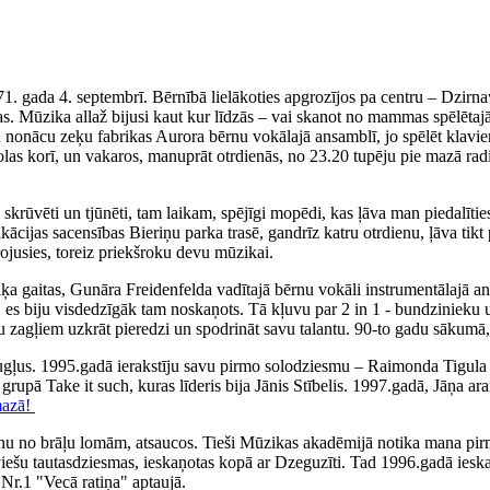
71. gada 4. septembrī. Bērnībā lielākoties apgrozījos pa centru – Dzirn
. Mūzika allaž bijusi kaut kur līdzās – vai skanot no mammas spēlētajā
iku nonācu zeķu fabrikas Aurora bērnu vokālajā ansamblī, jo spēlēt klav
olas korī, un vakaros, manuprāt otrdienās, no 23.20 tupēju pie mazā rad
ka skrūvēti un tjūnēti, tam laikam, spējīgi mopēdi, kas ļāva man piedal
fikācijas sacensības Bieriņu parka trasē, gandrīz katru otrdienu, ļāva 
irojusies, toreiz priekšroku devu mūzikai.
 gaitas, Gunāra Freidenfelda vadītajā bērnu vokāli instrumentālajā ans
, es biju visdedzīgāk tam noskaņots. Tā kļuvu par 2 in 1 - bundzinieku 
ņu zagļiem uzkrāt pieredzi un spodrināt savu talantu. 90-to gadu sākumā,
augļus. 1995.gadā ierakstīju savu pirmo solodziesmu – Raimonda Tigul
, grupā Take it such, kuras līderis bija Jānis Stībelis. 1997.gadā, Jāņa
mazā!
nu no brāļu lomām, atsaucos. Tieši Mūzikas akadēmijā notika mana pirm
tviešu tautasdziesmas, ieskaņotas kopā ar Dzeguzīti. Tad 1996.gadā iesk
Nr.1 "Vecā ratiņa" aptaujā.