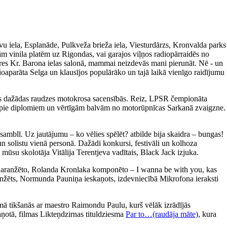
avu iela, Esplanāde, Pulkveža brieža iela, Viesturdārzs, Kronvalda parks
m vinila platēm uz Rigondas, vai garajos viļņos radiopārraidēs no
ieres Kr. Barona ielas salonā, mammai neizdevās mani pierunāt. Nē - un
ioaparāta Selga un klausījos populārāko un tajā laikā vienīgo raidījumu
īties dažādas raudzes motokrosa sacensībās. Reiz, LPSR čempionāta
tikt pie diplomiem un vērtīgām balvām no motorūpnīcas Sarkanā zvaigzne.
amblī. Uz jautājumu – ko vēlies spēlēt? atbilde bija skaidra – bungas!
un solistu vienā personā. Dažādi konkursi, festivāli un kolhoza
 mūsu skolotāja Vitālija Terentjeva vadītais, Black Jack izjuka.
a aranžēto, Rolanda Kronlaka komponēto – I wanna be with you, kas
 aranžēts, Normunda Pauniņa ieskaņots, izdevniecībā Mikrofona ieraksti
ā tikšanās ar maestro Raimondu Paulu, kurš vēlāk izrādījās
aņotā, filmas Likteņdzirnas tituldziesma
Par to…(raudāja māte)
, kura