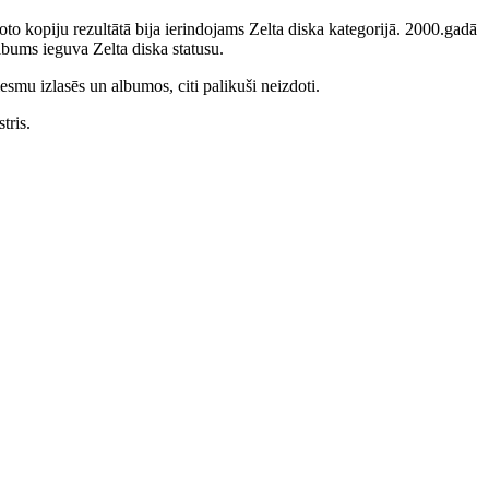
to kopiju rezultātā bija ierindojams Zelta diska kategorijā. 2000.gadā
bums ieguva Zelta diska statusu.
smu izlasēs un albumos, citi palikuši neizdoti.
tris.