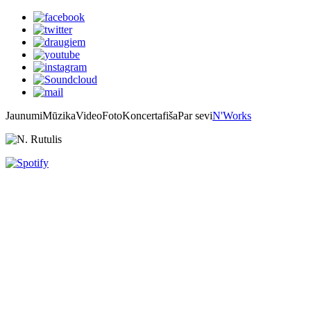
Jaunumi
Mūzika
Video
Foto
Koncertafiša
Par sevi
N'Works