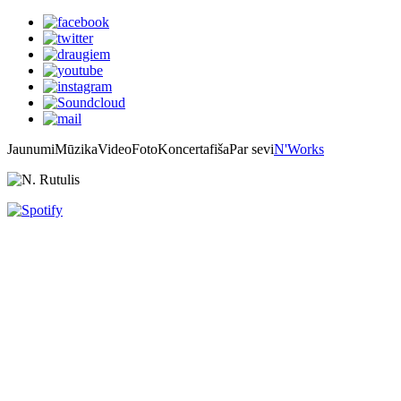
Jaunumi
Mūzika
Video
Foto
Koncertafiša
Par sevi
N'Works