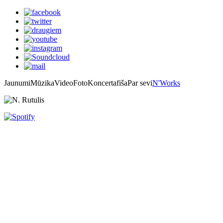
Jaunumi
Mūzika
Video
Foto
Koncertafiša
Par sevi
N'Works