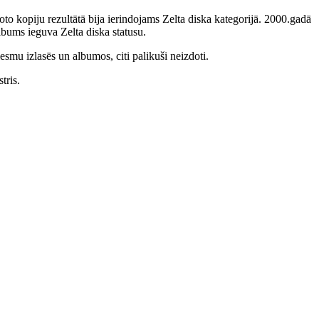
to kopiju rezultātā bija ierindojams Zelta diska kategorijā. 2000.gadā
bums ieguva Zelta diska statusu.
smu izlasēs un albumos, citi palikuši neizdoti.
tris.