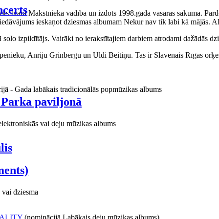
certs
aņots Ivara Makstnieka vadībā un izdots 1998.gada vasaras sākumā. Pārdo
piedāvājums ieskaņot dziesmas albumam Nekur nav tik labi kā mājās. Al
o izpildītājs. Vairāki no ierakstītajiem darbiem atrodami dažādās dzie
ieku, Anriju Grinbergu un Uldi Beitiņu. Tas ir Slavenais Rīgas orķes
rijā - Gada labākais tradicionālās popmūzikas albums
 Parka paviljonā
elektroniskās vai deju mūzikas albums
lis
ments)
 vai dziesma
ALITY
(nominācijā Labākais deju mūzikas albums)