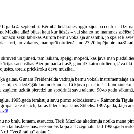
71. gada 4. septembrī. Bērnībā lielākoties apgrozījos pa centru – Dzirn
. Mūzika allaž bijusi kaut kur līdzās – vai skanot no mammas spēlētajā
iku nonācu zeķu fabrikas Aurora bērnu vokālajā ansamblī, jo spēlēt klav
olas korī, un vakaros, manuprāt otrdienās, no 23.20 tupēju pie mazā rad
ka skrūvēti un tjūnēti, tam laikam, spējīgi mopēdi, kas ļāva man piedal
fikācijas sacensības Bieriņu parka trasē, gandrīz katru otrdienu, ļāva 
irojusies, toreiz priekšroku devu mūzikai.
 gaitas, Gunāra Freidenfelda vadītajā bērnu vokāli instrumentālajā ans
, es biju visdedzīgāk tam noskaņots. Tā kļuvu par 2 in 1 - bundzinieku 
ņu zagļiem uzkrāt pieredzi un spodrināt savu talantu. 90-to gadu sākumā,
augļus. 1995.gadā ierakstīju savu pirmo solodziesmu – Raimonda Tigul
, grupā Take it such, kuras līderis bija Jānis Stībelis. 1997.gadā, Jāņa
mazā!
nu no brāļu lomām, atsaucos. Tieši Mūzikas akadēmijā notika mana pirm
tviešu tautasdziesmas, ieskaņotas kopā ar Dzeguzīti. Tad 1996.gadā iesk
Nr.1 "Vecā ratiņa" aptaujā.