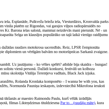
avu iela, Esplanāde, Pulkveža brieža iela, Viesturdārzs, Kronvalda parks
m vinila platēm uz Rigondas, vai garajos viļņos radiopārraidēs no
ieres Kr. Barona ielas salonā, mammai neizdevās mani pierunāt. Nē - un
ioaparāta Selga un klausījos populārāko un tajā laikā vienīgo raidījumu
īties dažādas raudzes motokrosa sacensībās. Reiz, LPSR čempionāta
tikt pie diplomiem un vērtīgām balvām no motorūpnīcas Sarkanā zvaigzne.
amblī. Uz jautājumu – ko vēlies spēlēt? atbilde bija skaidra – bungas!
un solistu vienā personā. Dažādi konkursi, festivāli un kolhoza
 mūsu skolotāja Vitālija Terentjeva vadītais, Black Jack izjuka.
a aranžēto, Rolanda Kronlaka komponēto – I wanna be with you, kas
 aranžēts, Normunda Pauniņa ieskaņots, izdevniecībā Mikrofona ieraksti
ā tikšanās ar maestro Raimondu Paulu, kurš vēlāk izrādījās
aņotā, filmas Likteņdzirnas tituldziesma
Par to…(raudāja māte)
, kura