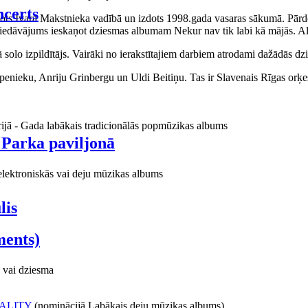
certs
aņots Ivara Makstnieka vadībā un izdots 1998.gada vasaras sākumā. Pārdo
piedāvājums ieskaņot dziesmas albumam Nekur nav tik labi kā mājās. Al
o izpildītājs. Vairāki no ierakstītajiem darbiem atrodami dažādās dzie
ieku, Anriju Grinbergu un Uldi Beitiņu. Tas ir Slavenais Rīgas orķes
rijā - Gada labākais tradicionālās popmūzikas albums
 Parka paviljonā
elektroniskās vai deju mūzikas albums
lis
ments)
 vai dziesma
ALITY
(nominācijā Labākais deju mūzikas albums)