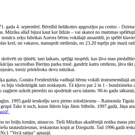
71. gada 4. septembrī. Bērnībā lielākoties apgrozījos pa centru – Dzirn
. Mūzika allaž bijusi kaut kur līdzās – vai skanot no mammas spēlētajā
iku nonācu zeķu fabrikas Aurora bērnu vokālajā ansamblī, jo spēlēt klav
olas korī, un vakaros, manuprāt otrdienās, no 23.20 tupēju pie mazā rad
ka skrūvēti un tjūnēti, tam laikam, spējīgi mopēdi, kas ļāva man piedal
fikācijas sacensības Bieriņu parka trasē, gandrīz katru otrdienu, ļāva 
irojusies, toreiz priekšroku devu mūzikai.
 gaitas, Gunāra Freidenfelda vadītajā bērnu vokāli instrumentālajā ans
, es biju visdedzīgāk tam noskaņots. Tā kļuvu par 2 in 1 - bundzinieku 
ņu zagļiem uzkrāt pieredzi un spodrināt savu talantu. 90-to gadu sākumā,
augļus. 1995.gadā ierakstīju savu pirmo solodziesmu – Raimonda Tigul
, grupā Take it such, kuras līderis bija Jānis Stībelis. 1997.gadā, Jāņa
mazā!
nu no brāļu lomām, atsaucos. Tieši Mūzikas akadēmijā notika mana pirm
tviešu tautasdziesmas, ieskaņotas kopā ar Dzeguzīti. Tad 1996.gadā iesk
Nr.1 "Vecā ratiņa" aptaujā.