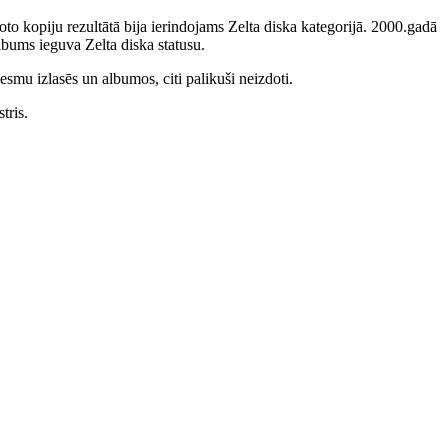
to kopiju rezultātā bija ierindojams Zelta diska kategorijā. 2000.gadā
bums ieguva Zelta diska statusu.
smu izlasēs un albumos, citi palikuši neizdoti.
tris.