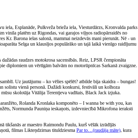
avu iela, Esplanāde, Pulkveža brieža iela, Viesturdārzs, Kronvalda parks
m vinila platēm uz Rigondas, vai garajos viļņos radiopārraidēs no
ieres Kr. Barona ielas salonā, mammai neizdevās mani pierunāt. Nē - un
ioaparāta Selga un klausījos populārāko un tajā laikā vienīgo raidījumu
īties dažādas raudzes motokrosa sacensībās. Reiz, LPSR čempionāta
tikt pie diplomiem un vērtīgām balvām no motorūpnīcas Sarkanā zvaigzne.
amblī. Uz jautājumu – ko vēlies spēlēt? atbilde bija skaidra – bungas!
un solistu vienā personā. Dažādi konkursi, festivāli un kolhoza
 mūsu skolotāja Vitālija Terentjeva vadītais, Black Jack izjuka.
a aranžēto, Rolanda Kronlaka komponēto – I wanna be with you, kas
 aranžēts, Normunda Pauniņa ieskaņots, izdevniecībā Mikrofona ieraksti
ā tikšanās ar maestro Raimondu Paulu, kurš vēlāk izrādījās
aņotā, filmas Likteņdzirnas tituldziesma
Par to…(raudāja māte)
, kura