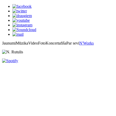
Jaunumi
Mūzika
Video
Foto
Koncertafiša
Par sevi
N'Works