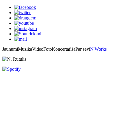
Jaunumi
Mūzika
Video
Foto
Koncertafiša
Par sevi
N'Works