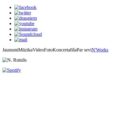
Jaunumi
Mūzika
Video
Foto
Koncertafiša
Par sevi
N'Works