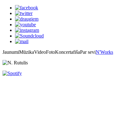
Jaunumi
Mūzika
Video
Foto
Koncertafiša
Par sevi
N'Works