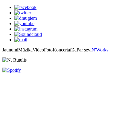
Jaunumi
Mūzika
Video
Foto
Koncertafiša
Par sevi
N'Works