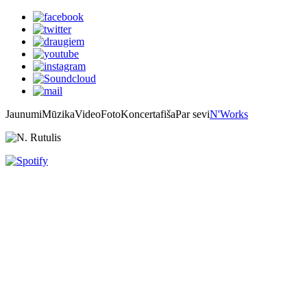
Jaunumi
Mūzika
Video
Foto
Koncertafiša
Par sevi
N'Works