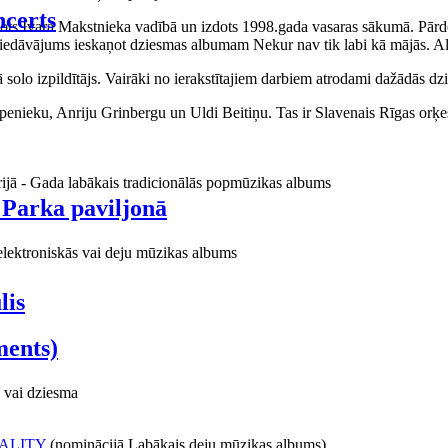
certs
aņots Ivara Makstnieka vadībā un izdots 1998.gada vasaras sākumā. Pārdo
piedāvājums ieskaņot dziesmas albumam Nekur nav tik labi kā mājās. Al
o izpildītājs. Vairāki no ierakstītajiem darbiem atrodami dažādās dzie
ieku, Anriju Grinbergu un Uldi Beitiņu. Tas ir Slavenais Rīgas orķes
rijā - Gada labākais tradicionālās popmūzikas albums
 Parka paviljonā
elektroniskās vai deju mūzikas albums
lis
ments)
 vai dziesma
ALITY
(nominācijā Labākais deju mūzikas albums)