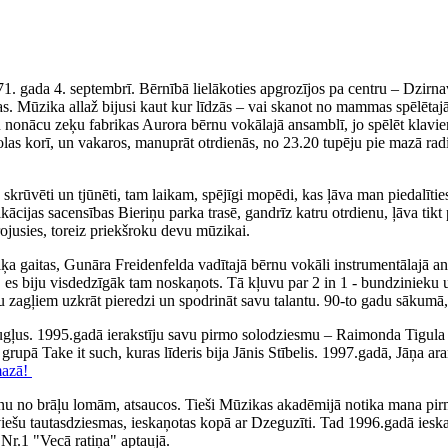
71. gada 4. septembrī. Bērnībā lielākoties apgrozījos pa centru – Dzirn
. Mūzika allaž bijusi kaut kur līdzās – vai skanot no mammas spēlētajā
iku nonācu zeķu fabrikas Aurora bērnu vokālajā ansamblī, jo spēlēt klav
olas korī, un vakaros, manuprāt otrdienās, no 23.20 tupēju pie mazā rad
ka skrūvēti un tjūnēti, tam laikam, spējīgi mopēdi, kas ļāva man piedal
fikācijas sacensības Bieriņu parka trasē, gandrīz katru otrdienu, ļāva 
irojusies, toreiz priekšroku devu mūzikai.
 gaitas, Gunāra Freidenfelda vadītajā bērnu vokāli instrumentālajā ans
, es biju visdedzīgāk tam noskaņots. Tā kļuvu par 2 in 1 - bundzinieku 
ņu zagļiem uzkrāt pieredzi un spodrināt savu talantu. 90-to gadu sākumā,
augļus. 1995.gadā ierakstīju savu pirmo solodziesmu – Raimonda Tigul
, grupā Take it such, kuras līderis bija Jānis Stībelis. 1997.gadā, Jāņa
mazā!
nu no brāļu lomām, atsaucos. Tieši Mūzikas akadēmijā notika mana pirm
tviešu tautasdziesmas, ieskaņotas kopā ar Dzeguzīti. Tad 1996.gadā iesk
Nr.1 "Vecā ratiņa" aptaujā.