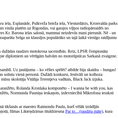
avu iela, Esplanāde, Pulkveža brieža iela, Viesturdārzs, Kronvalda parks
m vinila platēm uz Rigondas, vai garajos viļņos radiopārraidēs no
ieres Kr. Barona ielas salonā, mammai neizdevās mani pierunāt. Nē - un
ioaparāta Selga un klausījos populārāko un tajā laikā vienīgo raidījumu
īties dažādas raudzes motokrosa sacensībās. Reiz, LPSR čempionāta
tikt pie diplomiem un vērtīgām balvām no motorūpnīcas Sarkanā zvaigzne.
amblī. Uz jautājumu – ko vēlies spēlēt? atbilde bija skaidra – bungas!
un solistu vienā personā. Dažādi konkursi, festivāli un kolhoza
 mūsu skolotāja Vitālija Terentjeva vadītais, Black Jack izjuka.
a aranžēto, Rolanda Kronlaka komponēto – I wanna be with you, kas
 aranžēts, Normunda Pauniņa ieskaņots, izdevniecībā Mikrofona ieraksti
ā tikšanās ar maestro Raimondu Paulu, kurš vēlāk izrādījās
aņotā, filmas Likteņdzirnas tituldziesma
Par to…(raudāja māte)
, kura