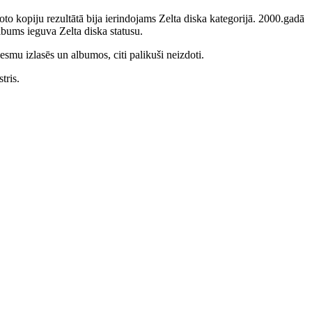
to kopiju rezultātā bija ierindojams Zelta diska kategorijā. 2000.gadā
bums ieguva Zelta diska statusu.
smu izlasēs un albumos, citi palikuši neizdoti.
tris.