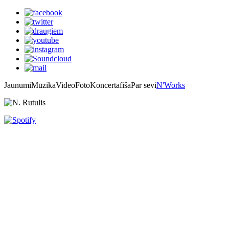
Jaunumi
Mūzika
Video
Foto
Koncertafiša
Par sevi
N'Works