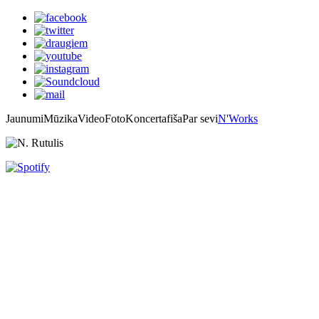
Jaunumi
Mūzika
Video
Foto
Koncertafiša
Par sevi
N'Works