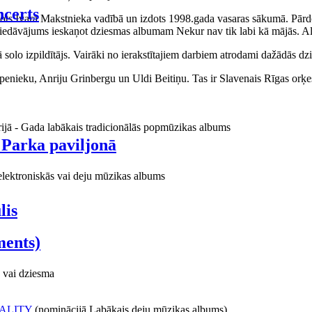
certs
aņots Ivara Makstnieka vadībā un izdots 1998.gada vasaras sākumā. Pārdo
piedāvājums ieskaņot dziesmas albumam Nekur nav tik labi kā mājās. Al
o izpildītājs. Vairāki no ierakstītajiem darbiem atrodami dažādās dzie
ieku, Anriju Grinbergu un Uldi Beitiņu. Tas ir Slavenais Rīgas orķes
rijā - Gada labākais tradicionālās popmūzikas albums
 Parka paviljonā
elektroniskās vai deju mūzikas albums
lis
ments)
 vai dziesma
ALITY
(nominācijā Labākais deju mūzikas albums)