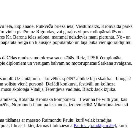
avu iela, Esplanāde, Pulkveža brieža iela, Viesturdārzs, Kronvalda parks
m vinila platēm uz Rigondas, vai garajos viļņos radiopārraidēs no
ieres Kr. Barona ielas salonā, mammai neizdevās mani pierunāt. Nē - un
ioaparāta Selga un klausījos populārāko un tajā laikā vienīgo raidījumu
īties dažādas raudzes motokrosa sacensībās. Reiz, LPSR čempionāta
tikt pie diplomiem un vērtīgām balvām no motorūpnīcas Sarkanā zvaigzne.
amblī. Uz jautājumu – ko vēlies spēlēt? atbilde bija skaidra – bungas!
un solistu vienā personā. Dažādi konkursi, festivāli un kolhoza
 mūsu skolotāja Vitālija Terentjeva vadītais, Black Jack izjuka.
a aranžēto, Rolanda Kronlaka komponēto – I wanna be with you, kas
 aranžēts, Normunda Pauniņa ieskaņots, izdevniecībā Mikrofona ieraksti
ā tikšanās ar maestro Raimondu Paulu, kurš vēlāk izrādījās
aņotā, filmas Likteņdzirnas tituldziesma
Par to…(raudāja māte)
, kura