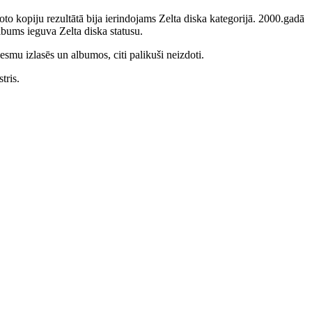
to kopiju rezultātā bija ierindojams Zelta diska kategorijā. 2000.gadā
bums ieguva Zelta diska statusu.
smu izlasēs un albumos, citi palikuši neizdoti.
tris.