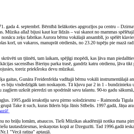
71. gada 4. septembrī. Bērnībā lielākoties apgrozījos pa centru – Dzirn
. Mūzika allaž bijusi kaut kur līdzās – vai skanot no mammas spēlētajā
iku nonācu zeķu fabrikas Aurora bērnu vokālajā ansamblī, jo spēlēt klav
olas korī, un vakaros, manuprāt otrdienās, no 23.20 tupēju pie mazā rad
ka skrūvēti un tjūnēti, tam laikam, spējīgi mopēdi, kas ļāva man piedal
fikācijas sacensības Bieriņu parka trasē, gandrīz katru otrdienu, ļāva 
irojusies, toreiz priekšroku devu mūzikai.
 gaitas, Gunāra Freidenfelda vadītajā bērnu vokāli instrumentālajā ans
, es biju visdedzīgāk tam noskaņots. Tā kļuvu par 2 in 1 - bundzinieku 
ņu zagļiem uzkrāt pieredzi un spodrināt savu talantu. 90-to gadu sākumā,
augļus. 1995.gadā ierakstīju savu pirmo solodziesmu – Raimonda Tigul
, grupā Take it such, kuras līderis bija Jānis Stībelis. 1997.gadā, Jāņa
mazā!
nu no brāļu lomām, atsaucos. Tieši Mūzikas akadēmijā notika mana pirm
tviešu tautasdziesmas, ieskaņotas kopā ar Dzeguzīti. Tad 1996.gadā iesk
Nr.1 "Vecā ratiņa" aptaujā.