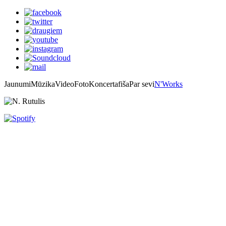
Jaunumi
Mūzika
Video
Foto
Koncertafiša
Par sevi
N'Works