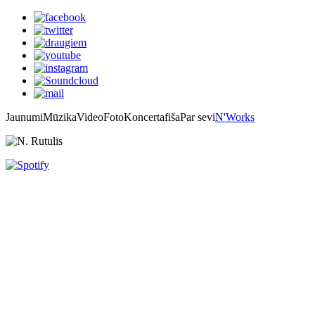
Jaunumi
Mūzika
Video
Foto
Koncertafiša
Par sevi
N'Works