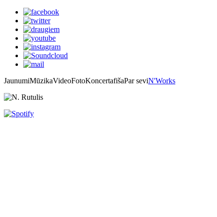
Jaunumi
Mūzika
Video
Foto
Koncertafiša
Par sevi
N'Works