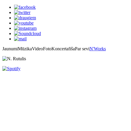
Jaunumi
Mūzika
Video
Foto
Koncertafiša
Par sevi
N'Works