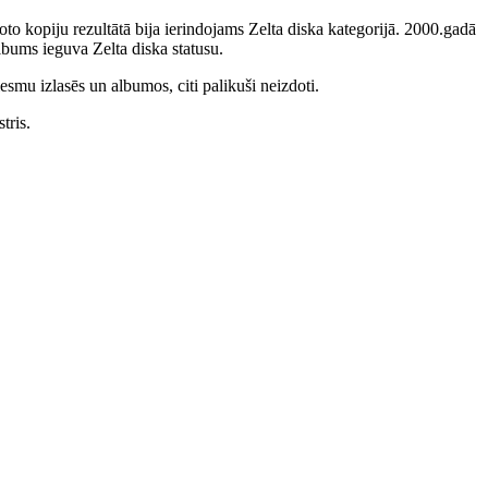
to kopiju rezultātā bija ierindojams Zelta diska kategorijā. 2000.gadā
bums ieguva Zelta diska statusu.
smu izlasēs un albumos, citi palikuši neizdoti.
tris.