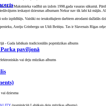
certs
aņots Ivara Makstnieka vadībā un izdots 1998.gada vasaras sākumā. Pārdo
piedāvājums ieskaņot dziesmas albumam Nekur nav tik labi kā mājās. Al
o izpildītājs. Vairāki no ierakstītajiem darbiem atrodami dažādās dzie
ieku, Anriju Grinbergu un Uldi Beitiņu. Tas ir Slavenais Rīgas orķes
rijā - Gada labākais tradicionālās popmūzikas albums
 Parka paviljonā
elektroniskās vai deju mūzikas albums
lis
ments)
 vai dziesma
ALITY
(nominācijā Labākais deju mūzikas albums)