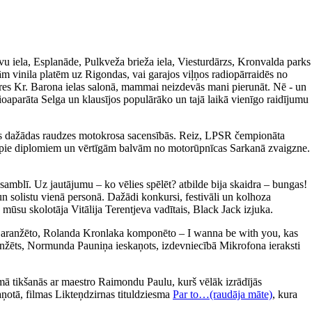
avu iela, Esplanāde, Pulkveža brieža iela, Viesturdārzs, Kronvalda parks
m vinila platēm uz Rigondas, vai garajos viļņos radiopārraidēs no
ieres Kr. Barona ielas salonā, mammai neizdevās mani pierunāt. Nē - un
ioaparāta Selga un klausījos populārāko un tajā laikā vienīgo raidījumu
īties dažādas raudzes motokrosa sacensībās. Reiz, LPSR čempionāta
tikt pie diplomiem un vērtīgām balvām no motorūpnīcas Sarkanā zvaigzne.
amblī. Uz jautājumu – ko vēlies spēlēt? atbilde bija skaidra – bungas!
un solistu vienā personā. Dažādi konkursi, festivāli un kolhoza
 mūsu skolotāja Vitālija Terentjeva vadītais, Black Jack izjuka.
a aranžēto, Rolanda Kronlaka komponēto – I wanna be with you, kas
 aranžēts, Normunda Pauniņa ieskaņots, izdevniecībā Mikrofona ieraksti
ā tikšanās ar maestro Raimondu Paulu, kurš vēlāk izrādījās
aņotā, filmas Likteņdzirnas tituldziesma
Par to…(raudāja māte)
, kura