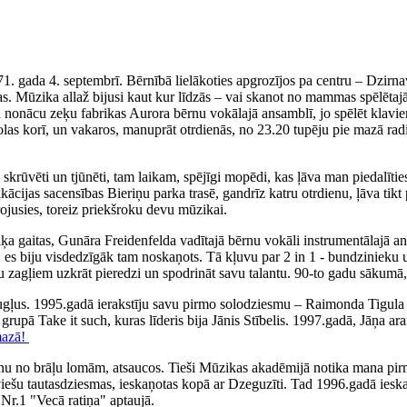
71. gada 4. septembrī. Bērnībā lielākoties apgrozījos pa centru – Dzirn
. Mūzika allaž bijusi kaut kur līdzās – vai skanot no mammas spēlētajā
iku nonācu zeķu fabrikas Aurora bērnu vokālajā ansamblī, jo spēlēt klav
olas korī, un vakaros, manuprāt otrdienās, no 23.20 tupēju pie mazā rad
ka skrūvēti un tjūnēti, tam laikam, spējīgi mopēdi, kas ļāva man piedal
fikācijas sacensības Bieriņu parka trasē, gandrīz katru otrdienu, ļāva 
irojusies, toreiz priekšroku devu mūzikai.
 gaitas, Gunāra Freidenfelda vadītajā bērnu vokāli instrumentālajā ans
, es biju visdedzīgāk tam noskaņots. Tā kļuvu par 2 in 1 - bundzinieku 
ņu zagļiem uzkrāt pieredzi un spodrināt savu talantu. 90-to gadu sākumā,
augļus. 1995.gadā ierakstīju savu pirmo solodziesmu – Raimonda Tigul
, grupā Take it such, kuras līderis bija Jānis Stībelis. 1997.gadā, Jāņa
mazā!
nu no brāļu lomām, atsaucos. Tieši Mūzikas akadēmijā notika mana pirm
tviešu tautasdziesmas, ieskaņotas kopā ar Dzeguzīti. Tad 1996.gadā iesk
Nr.1 "Vecā ratiņa" aptaujā.