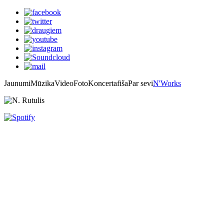
Jaunumi
Mūzika
Video
Foto
Koncertafiša
Par sevi
N'Works