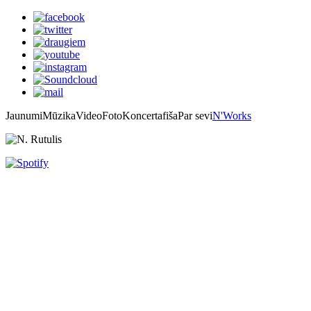
Jaunumi
Mūzika
Video
Foto
Koncertafiša
Par sevi
N'Works