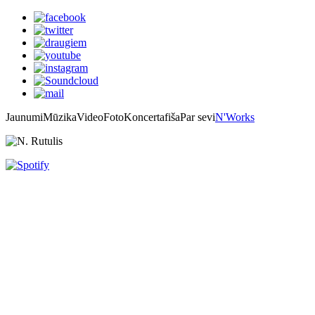
Jaunumi
Mūzika
Video
Foto
Koncertafiša
Par sevi
N'Works