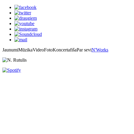
Jaunumi
Mūzika
Video
Foto
Koncertafiša
Par sevi
N'Works